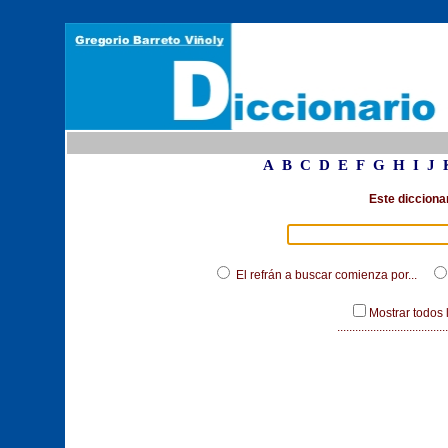
A
B
C
D
E
F
G
H
I
J
Este dicciona
El refrán a buscar comienza por...
Mostrar todos 
.....................................